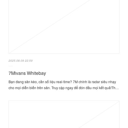
2025.08.09 22:59
7Mivans Whitebay
Bạn đang săn kèo, cần số liệu real-time? 7M chính là radar siêu nhạy
cho mọi diễn biến trên sân. Truy cập ngay để đón đầu mọi kết quả!Th…