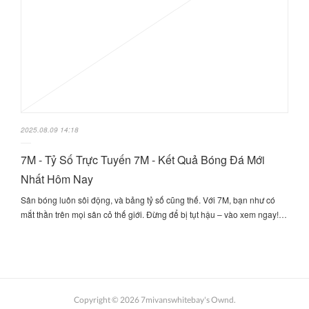
2025.08.09 14:18
7M - Tỷ Số Trực Tuyến 7M - Kết Quả Bóng Đá Mới
Nhất Hôm Nay
Sân bóng luôn sôi động, và bảng tỷ số cũng thế. Với 7M, bạn như có
mắt thần trên mọi sân cỏ thế giới. Đừng để bị tụt hậu – vào xem ngay!…
Copyright ©
2026
7mivanswhitebay's Ownd
.